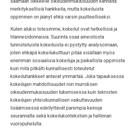
saamaan liikkeelle oikeudenmukaisuuden kannalta
merkityksellisiä hankkeita, mutta kokeiluista
oppiminen on jäänyt ehkä varsin puutteelliseksi.
Kuten aluksi totesimme, kokeilut ovat hetkellisiä ja
tilannesidonnaisia. Suurinta osaa aineistosta
tunnistetuista kokeiluista ei pystytty analysoimaan,
joten ehkäpä kokeilukulttuuri pitää sisällään myös
enemmän sosiaalisia kokeiluja ja paikallista oppimista
kuin mitä pitkälti kunnallisesti toteutetut
kokeiluhankkeet antavat ymmärtää. Joka tapauksessa
kokeilujen mahdollisuudet niin murroksen
oikeudenmukaisuuden tukemisessa kuin teknisten
kokeilujen yhteiskunnallisen vaikuttavuuden
lisäämisessä edellyttävät parempia keinoja
seurannalta sekä kokeilukontekstien ja hallinnan
vuoropuhelulta.