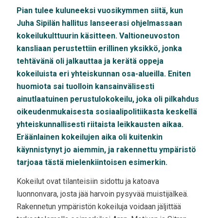
Pian tulee kuluneeksi vuosikymmen siitä, kun
Juha Sipilän hallitus lanseerasi ohjelmassaan
kokeilukulttuurin käsitteen. Valtioneuvoston
kansliaan perustettiin erillinen yksikkö, jonka
tehtävänä oli jalkauttaa ja kerätä oppeja
kokeiluista eri yhteiskunnan osa-alueilla. Eniten
huomiota sai tuolloin kansainvälisesti
ainutlaatuinen perustulokokeilu, joka oli pilkahdus
oikeudenmukaisesta sosiaalipolitiikasta keskellä
yhteiskunnallisesti riitaista leikkausten aikaa.
Eräänlainen kokeilujen aika oli kuitenkin
käynnistynyt jo aiemmin, ja rakennettu ympäristö
tarjoaa tästä mielenkiintoisen esimerkin.
Kokeilut ovat tilanteisiin sidottu ja katoava
luonnonvara, josta jää harvoin pysyvää muistijälkeä.
Rakennetun ympäristön kokeiluja voidaan jäljittää