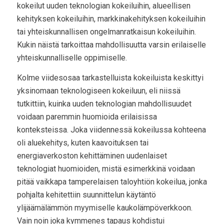
kokeilut uuden teknologian kokeiluihin, alueellisen
kehityksen kokeiluihin, markkinakehityksen kokeiluihin
tai yhteiskunnallisen ongelmanratkaisun kokeiluihin.
Kukin näistä tarkoittaa mahdollisuutta varsin erilaiselle
yhteiskunnalliselle oppimiselle.
Kolme viidesosaa tarkastelluista kokeiluista keskittyi
yksinomaan teknologiseen kokeiluun, eli niissä
tutkittiin, kuinka uuden teknologian mahdollisuudet
voidaan paremmin huomioida erilaisissa
konteksteissa. Joka viidennessä kokeilussa kohteena
oli aluekehitys, kuten kaavoituksen tai
energiaverkoston kehittäminen uudenlaiset
teknologiat huomioiden, mistä esimerkkinä voidaan
pitää vaikkapa tamperelaisen taloyhtiön kokeilua, jonka
pohjalta kehitettiin suunnittelun käytäntö
ylijäämälämmön myymiselle kaukolämpöverkkoon.
Vain noin joka kymmenes tapaus kohdistui