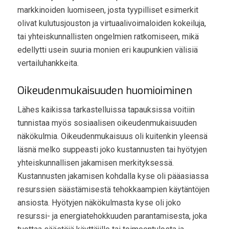
markkinoiden luomiseen, josta tyypilliset esimerkit
olivat kulutusjouston ja virtuaalivoimaloiden kokeiluja,
tai yhteiskunnallisten ongelmien ratkomiseen, mikä
edellytti usein suuria monien eri kaupunkien välisiä
vertailuhankkeita.
Oikeudenmukaisuuden huomioiminen
Lähes kaikissa tarkastelluissa tapauksissa voitiin
tunnistaa myös sosiaalisen oikeudenmukaisuuden
näkökulmia. Oikeudenmukaisuus oli kuitenkin yleensä
läsnä melko suppeasti joko kustannusten tai hyötyjen
yhteiskunnallisen jakamisen merkityksessä.
Kustannusten jakamisen kohdalla kyse oli pääasiassa
resurssien säästämisestä tehokkaampien käytäntöjen
ansiosta. Hyötyjen näkökulmasta kyse oli joko
resurssi- ja energiatehokkuuden parantamisesta, joka