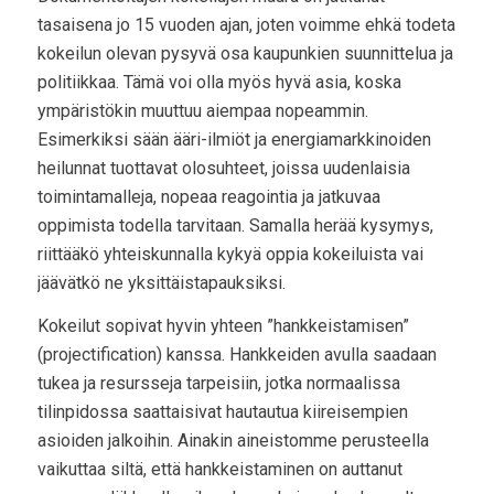
tasaisena jo 15 vuoden ajan, joten voimme ehkä todeta
kokeilun olevan pysyvä osa kaupunkien suunnittelua ja
politiikkaa. Tämä voi olla myös hyvä asia, koska
ympäristökin muuttuu aiempaa nopeammin.
Esimerkiksi sään ääri-ilmiöt ja energiamarkkinoiden
heilunnat tuottavat olosuhteet, joissa uudenlaisia
toimintamalleja, nopeaa reagointia ja jatkuvaa
oppimista todella tarvitaan. Samalla herää kysymys,
riittääkö yhteiskunnalla kykyä oppia kokeiluista vai
jäävätkö ne yksittäistapauksiksi.
Kokeilut sopivat hyvin yhteen ”hankkeistamisen”
(projectification) kanssa. Hankkeiden avulla saadaan
tukea ja resursseja tarpeisiin, jotka normaalissa
tilinpidossa saattaisivat hautautua kiireisempien
asioiden jalkoihin. Ainakin aineistomme perusteella
vaikuttaa siltä, että hankkeistaminen on auttanut