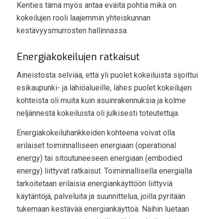
Kenties tämä myös antaa eväitä pohtia mikä on
kokeilujen rooli laajemmin yhteiskunnan
kestävyysmurrosten hallinnassa.
Energiakokeilujen ratkaisut
Aineistosta selviää, että yli puolet kokeiluista sijoittui
esikaupunki- ja lähiöalueille, lähes puolet kokeilujen
kohteista oli muita kuin asuinrakennuksia ja kolme
neljännestä kokeiluista oli julkisesti toteutettuja.
Energiakokeiluhankkeiden kohteena voivat olla
erilaiset toiminnalliseen energiaan (operational
energy) tai sitoutuneeseen energiaan (embodied
energy) liittyvät ratkaisut. Toiminnallisella energialla
tarkoitetaan erilaisia energiankäyttöön liittyviä
käytäntöjä, palveluita ja suunnittelua, joilla pyritään
tukemaan kestävää energiankäyttöä. Näihin luetaan